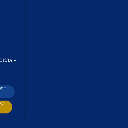
СИЛА »
аре
ну