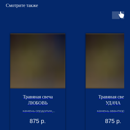
Смотрите также
Травяная свеча
Травяная свеча
ЛЮБОВЬ
УДАЧА
камень сердолик,
камень авантюрин,
душица
клевер, хмель
875
р.
875
р.