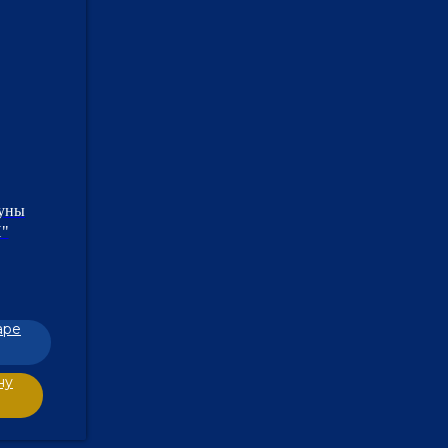
Руны
"
аре
ну