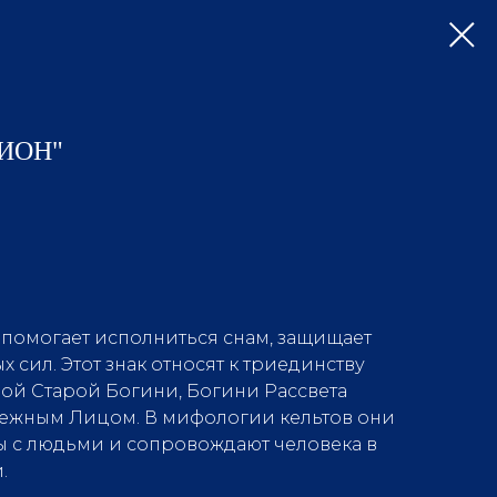
ЛИОН"
 помогает исполниться снам, защищает
х сил. Этот знак относят к триединству
рой Старой Богини, Богини Рассвета
Нежным Лицом. В мифологии кельтов они
ы с людьми и сопровождают человека в
.