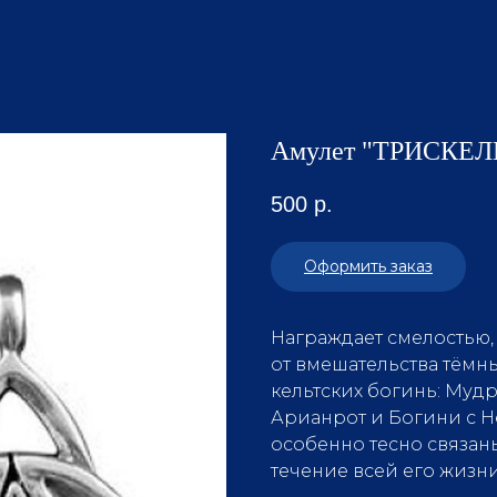
Амулет "ТРИСКЕ
500
р.
Оформить заказ
Награждает смелостью,
от вмешательства тёмны
кельтских богинь: Муд
Арианрот и Богини с 
особенно тесно связан
течение всей его жизни