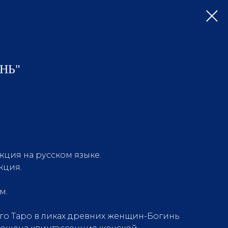
НЬ"
укция на русском языке.
кция.
м.
того Таро в ликах древних женщин-Богинь