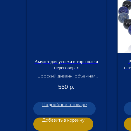
Амулет для успеха в торговле и
Р
переговорах
нат
Броский дизайн, объёмная
стеклянная линза, прочный
550
р.
шнурок с застёжкой
Подробнее о товаре
Добавить в корзину