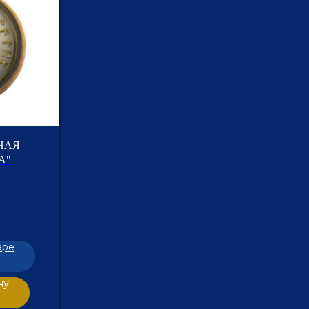
НАЯ
А"
аре
ну