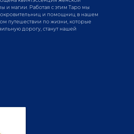
лощена квинтэссенция женской
ы и магии. Работая с этим Таро мы
покровительниц и помощниц в нашем
ом путешествии по жизни, которые
вильную дорогу, станут нашей