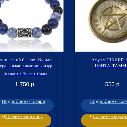
унический браслет Вуньо с
Амулет "ЗАЩИТ
уральными камнями Лазурит,
ПЕНТАГРАММ
Содалит и Чёрный агат.
Диаметр бусин: 10мм.
Внутренний диаметр
1 750
р.
550
р.
браслета: 5,5см.
Подробнее о товаре
Подробнее о тов
Добавить в корзину
Добавить в корзи