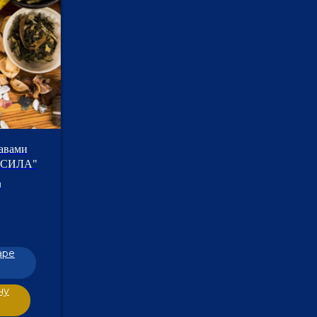
равами
 СИЛА"
м
аре
ну