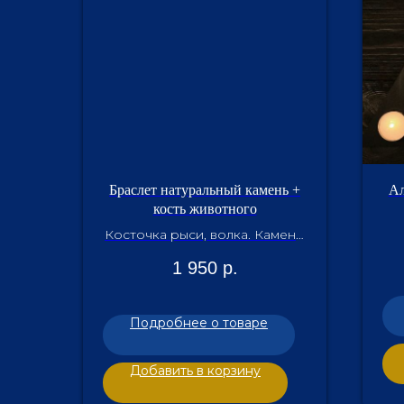
Браслет натуральный камень +
Ал
кость животного
Косточка рыси, волка. Камень:
рыси, волка.
1 950
р.
Подробнее о товаре
Добавить в корзину