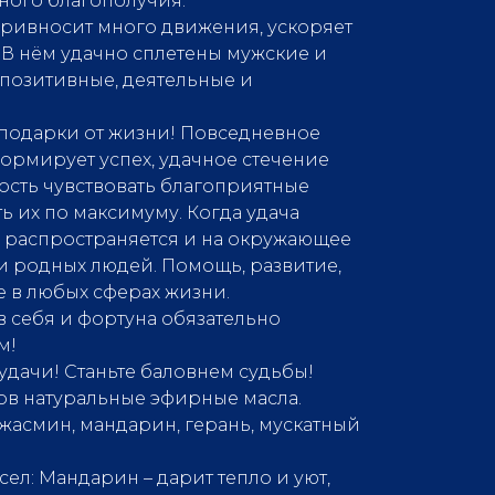
ного благополучия.
 привносит много движения, ускоряет
В нём удачно сплетены мужские и
 позитивные, деятельные и
т подарки от жизни! Повседневное
ормирует успех, удачное стечение
ность чувствовать благоприятные
ь их по максимуму. Когда удача
то распространяется и на окружающее
 и родных людей. Помощь, развитие,
 в любых сферах жизни.
 в себя и фортуна обязательно
м!
удачи! Станьте баловнем судьбы!
хов натуральные эфирные масла.
 жасмин, мандарин, герань, мускатный
ел: Мандарин – дарит тепло и уют,