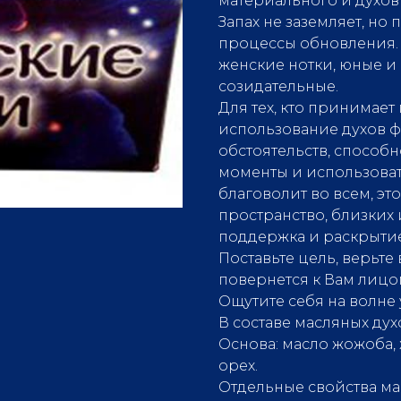
материального и духов
Запах не заземляет, но
процессы обновления. 
женские нотки, юные и
созидательные.
Для тех, кто принимае
использование духов ф
обстоятельств, способ
моменты и использоват
благоволит во всем, э
пространство, близких
поддержка и раскрытие
Поставьте цель, верьте
повернется к Вам лицо
Ощутите себя на волне 
В составе масляных ду
Основа: масло жожоба,
орех.
Отдельные свойства мас