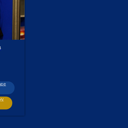
В
аре
ну