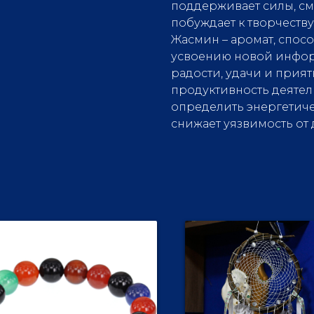
поддерживает силы, см
побуждает к творчеств
Жасмин – аромат, спос
усвоению новой информ
радости, удачи и прия
продуктивность деятел
определить энергетиче
снижает уязвимость от