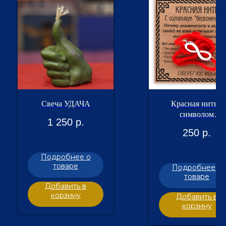
Свеча УДАЧА
Красная нить с
символом
1 250
р.
Бесконечность,
250
р.
серебр.
Подробнее о
товаре
Подробнее о
товаре
Добавить в
корзину
Добавить в
корзину