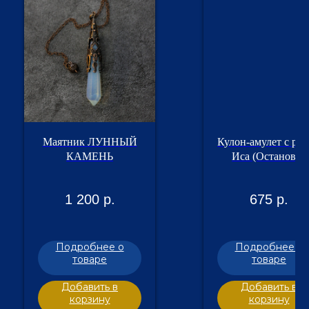
Маятник ЛУННЫЙ
Кулон-амулет с ру
КАМЕНЬ
Иса (Остановка
любых негативн
ситуаций), шунги
1 200
р.
675
р.
Подробнее о
Подробнее о
товаре
товаре
Добавить в
Добавить в
корзину
корзину