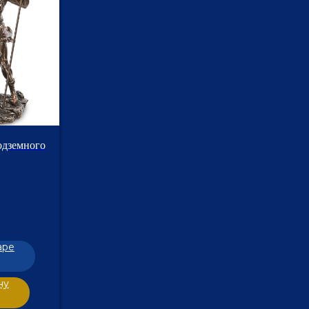
одземного
аре
ну