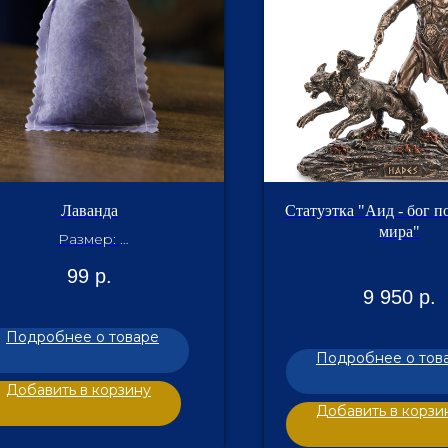
Лаванда
Статуэтка "Аид - бог п
мира"
Размер:
5см*3см
99
р.
8-10гр
9 950
р.
Подробнее о товаре
Подробнее о тов
Добавить в корзину
Добавить в корзи