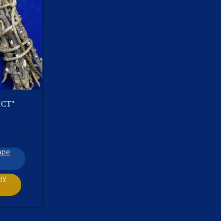
ИСТ"
аре
ну